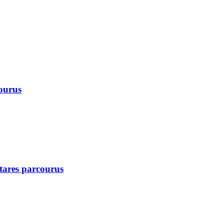
courus
ctares parcourus