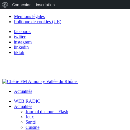
À
Connexion
Inscription
propos
Mentions légales
Politique de cookies (UE)
de
facebook
WordPress
twitter
instagram
linkedin
tiktok
Actualités
WEB RADIO
Actualités
Journal du Jour – Flash
Jeux
Santé
Cuisine