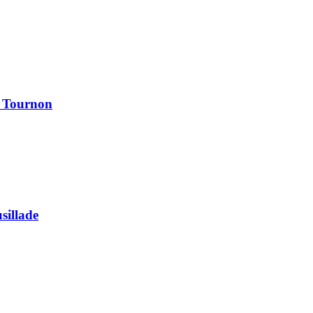
à Tournon
usillade