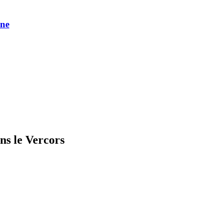
une
s le Vercors