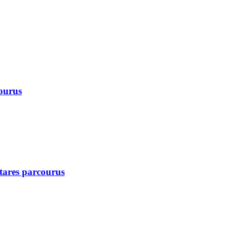
courus
ctares parcourus