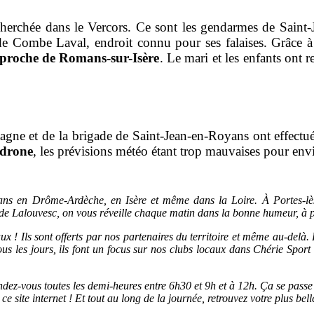
erchée dans le Vercors. Ce sont les gendarmes de Saint-J
 de Combe Laval, endroit connu pour ses falaises. Grâce à 
 proche de Romans-sur-Isère
. Le mari et les enfants ont 
gne et de la brigade de Saint-Jean-en-Royans ont effectué
 drone
, les prévisions météo étant trop mauvaises pour env
s en Drôme-Ardèche, en Isère et même dans la Loire. À Portes-lès
de Lalouvesc, on vous réveille chaque matin dans la bonne humeur, à p
x ! Ils sont offerts par nos partenaires du territoire et même au-del
s les jours, ils font un focus sur nos clubs locaux dans Chérie Spor
, rendez-vous toutes les demi-heures entre 6h30 et 9h et à 12h. Ça se pa
 site internet ! Et tout au long de la journée, retrouvez votre plus bel