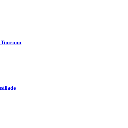
à Tournon
usillade