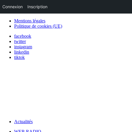
Connexion
Inscription
Mentions légales
Politique de cookies (UE)
facebook
twitter
instagram
linkedin
tiktok
Actualités
WEB RADIO