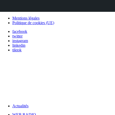
Mentions légales
Politique de cookies (UE)
facebook
twitter
instagram
linkedin
tiktok
Actualités
WEB RADIO