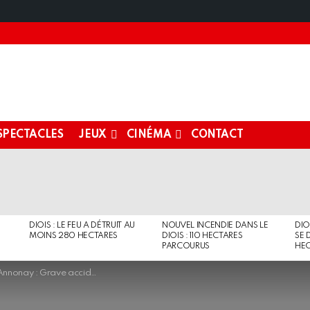
SPECTACLES
JEUX
CINÉMA
CONTACT
DIOIS : LE FEU A DÉTRUIT AU
NOUVEL INCENDIE DANS LE
DIO
MOINS 280 HECTARES
DIOIS : 110 HECTARES
SE 
PARCOURUS
HEC
Grave accident de la route hier soir