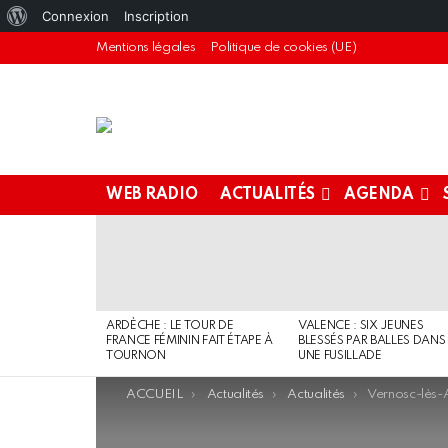
À
Connexion
Inscription
propos
Mentions légales
Politique de cookies (UE)
de
WordPress
WEB RADIO
ACTUALITÉS
AGENDA
DERNIERS
ARTICLES
ARDÈCHE : LE TOUR DE
VALENCE : SIX JEUNES
FRANCE FÉMININ FAIT ÉTAPE À
BLESSÉS PAR BALLES DANS
TOURNON
UNE FUSILLADE
You are here:
ACCUEIL
Actualités
Actualités
Vernosc-lès-Annonay : 