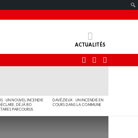
ACTUALITÉS
RECHERCHE
IDENTIFIANT
SWITCH
SKIN
IS : UN NOUVEL INCENDIE
DAVÉZIEUX : UN INCENDIE EN
DÉCLARE, DÉJÀ 80
COURS DANS LA COMMUNE
TARES PARCOURUS