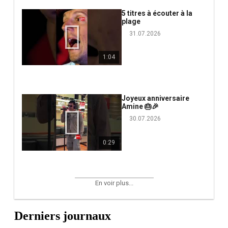
5 titres à écouter à la
plage
31.07.2026
1:04
Joyeux anniversaire
Amine 🎂🎉
30.07.2026
0:29
En voir plus...
Derniers journaux