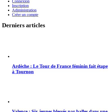
Connexion
Inscription
Adiministration
Créer un compte
Derniers articles
Ardèche : Le Tour de France féminin fait étape
à Tournon
Valence : Six jeunes blessés par balles dans une