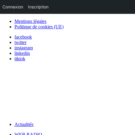
Connexion
Inscription
Mentions légales
Politique de cookies (UE)
facebook
twitter
instagram
linkedin
tiktok
Actualités
WEB RADIO