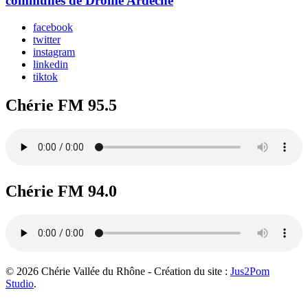
communes de Drôme Ardèche
facebook
twitter
instagram
linkedin
tiktok
Chérie FM 95.5
Chérie FM 94.0
© 2026 Chérie Vallée du Rhône - Création du site :
Jus2Pom
Studio
.