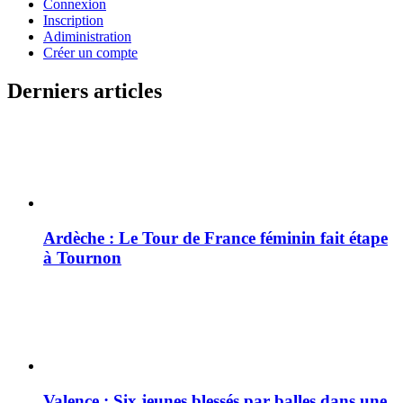
Connexion
Inscription
Adiministration
Créer un compte
Derniers articles
Ardèche : Le Tour de France féminin fait étape
à Tournon
Valence : Six jeunes blessés par balles dans une