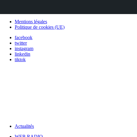
Mentions légales
Politique de cookies (UE)
facebook
twitter
instagram
linkedin
tiktok
Actualités
WEB RADIO