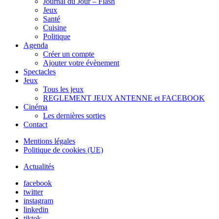
Journal du Jour – Flash
Jeux
Santé
Cuisine
Politique
Agenda
Créer un compte
Ajouter votre évènement
Spectacles
Jeux
Tous les jeux
REGLEMENT JEUX ANTENNE et FACEBOOK
Cinéma
Les dernières sorties
Contact
Mentions légales
Politique de cookies (UE)
Actualités
facebook
twitter
instagram
linkedin
tiktok