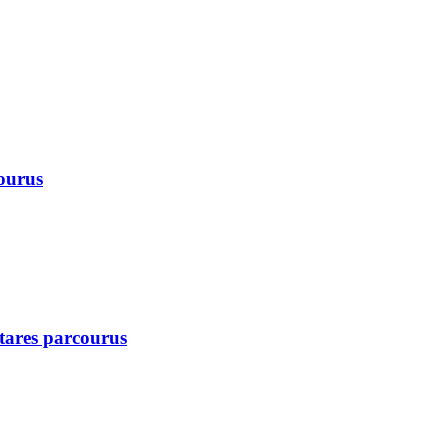
courus
ctares parcourus