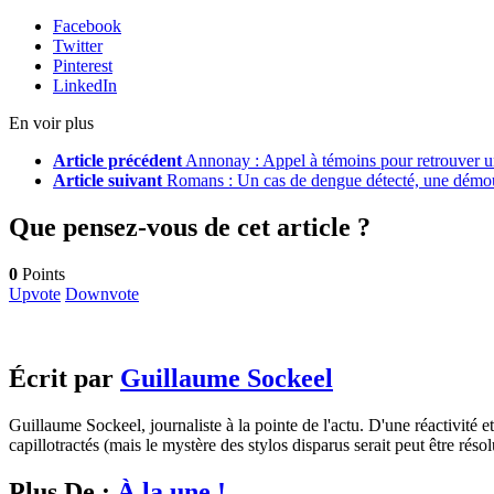
Facebook
Twitter
Pinterest
LinkedIn
En voir plus
Article précédent
Annonay : Appel à témoins pour retrouver u
Article suivant
Romans : Un cas de dengue détecté, une démou
Que pensez-vous de cet article ?
0
Points
Upvote
Downvote
Écrit par
Guillaume Sockeel
Guillaume Sockeel, journaliste à la pointe de l'actu. D'une réactivité et
capillotractés (mais le mystère des stylos disparus serait peut être résol
Plus De :
À la une !