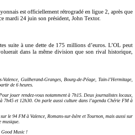
yonnais est officiellement rétrogradé en ligue 2, après que
ce mardi 24 juin son président, John Textor.
antes suite à une dette de 175 millions d’euros. L’OL peut
évoluerait dans la même division que son rival historique,
-Valence, Guilherand-Granges, Bourg-de-Péage, Tain-l’Hermitage,
artir de 6 heures.
à. Pour jouer rendez-vous notamment à 7h15. Deux journalistes locaux,
t à 7h45 et 12h30. On parle aussi culture dans l’agenda Chérie FM à
sse sur le 94 FM à Valence, Romans-sur-Isère et Tournon, mais aussi sur
le musique.
l Good Music !