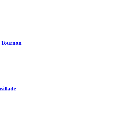
à Tournon
usillade