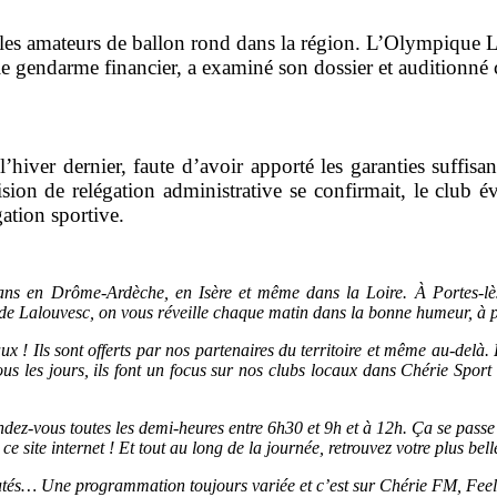
r les amateurs de ballon rond dans la région. L’Olympique L
le gendarme financier, a examiné son dossier et auditionné 
 l’hiver dernier, faute d’avoir apporté les garanties suffis
cision de relégation administrative se confirmait, le club 
gation sportive.
s en Drôme-Ardèche, en Isère et même dans la Loire. À Portes-lès
de Lalouvesc, on vous réveille chaque matin dans la bonne humeur, à p
x ! Ils sont offerts par nos partenaires du territoire et même au-del
s les jours, ils font un focus sur nos clubs locaux dans Chérie Spor
, rendez-vous toutes les demi-heures entre 6h30 et 9h et à 12h. Ça se pa
 site internet ! Et tout au long de la journée, retrouvez votre plus bel
utés… Une programmation toujours variée et c’est sur Chérie FM, Fee