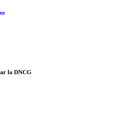
une
 par la DNCG