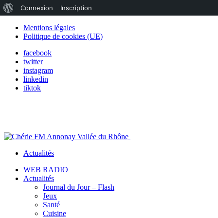
À
Connexion
Inscription
propos
Mentions légales
Politique de cookies (UE)
de
facebook
WordPress
twitter
instagram
linkedin
tiktok
Actualités
WEB RADIO
Actualités
Journal du Jour – Flash
Jeux
Santé
Cuisine