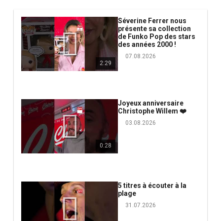
Séverine Ferrer nous
présente sa collection
de Funko Pop des stars
des années 2000 !
07.08.2026
2:29
Joyeux anniversaire
Christophe Willem ❤️
03.08.2026
0:28
5 titres à écouter à la
plage
31.07.2026