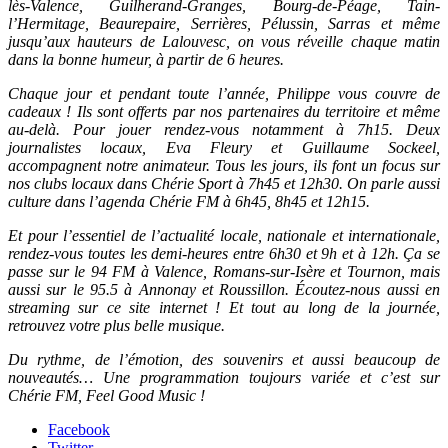
lès-Valence, Guilherand-Granges, Bourg-de-Péage, Tain-
l’Hermitage, Beaurepaire, Serrières, Pélussin, Sarras et même
jusqu’aux hauteurs de Lalouvesc, on vous réveille chaque matin
dans la bonne humeur, à partir de 6 heures.
Chaque jour et pendant toute l’année, Philippe vous couvre de
cadeaux ! Ils sont offerts par nos partenaires du territoire et même
au-delà. Pour jouer rendez-vous notamment à 7h15. Deux
journalistes locaux, Eva Fleury et Guillaume Sockeel,
accompagnent notre animateur. Tous les jours, ils font un focus sur
nos clubs locaux dans Chérie Sport à 7h45 et 12h30. On parle aussi
culture dans l’agenda Chérie FM à 6h45, 8h45 et 12h15.
Et pour l’essentiel de l’actualité locale, nationale et internationale,
rendez-vous toutes les demi-heures entre 6h30 et 9h et à 12h. Ça se
passe sur le 94 FM à Valence, Romans-sur-Isère et Tournon, mais
aussi sur le 95.5 à Annonay et Roussillon. Écoutez-nous aussi en
streaming sur ce site internet ! Et tout au long de la journée,
retrouvez votre plus belle musique.
Du rythme, de l’émotion, des souvenirs et aussi beaucoup de
nouveautés… Une programmation toujours variée et c’est sur
Chérie FM, Feel Good Music !
Facebook
Twitter