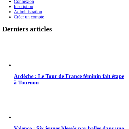
Connexion
Inscription
Adiministration
Créer un compte
Derniers articles
Ardèche : Le Tour de France féminin fait étape
à Tournon
Valence : Six jeunes blessés par balles dans une