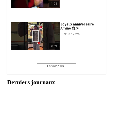
1:04
Joyeux anniversaire
Amine 🎂🎉
30.07.2026
0:29
En voir plus...
Derniers journaux