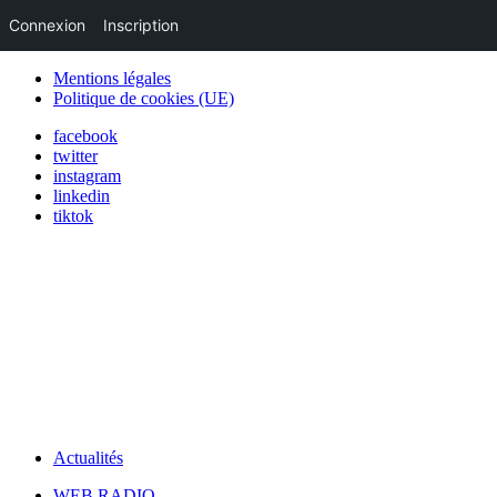
Connexion
Inscription
Mentions légales
Politique de cookies (UE)
facebook
twitter
instagram
linkedin
tiktok
Actualités
WEB RADIO