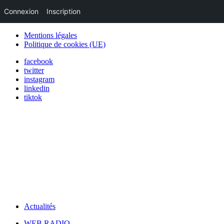
Connexion
Inscription
Mentions légales
Politique de cookies (UE)
facebook
twitter
instagram
linkedin
tiktok
Actualités
WEB RADIO