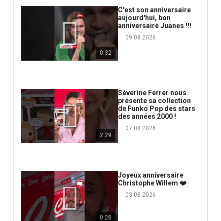
C'est son anniversaire
aujourd'hui, bon
anniversaire Juanes !!!
09.08.2026
0:32
Séverine Ferrer nous
présente sa collection
de Funko Pop des stars
des années 2000 !
07.08.2026
2:29
Joyeux anniversaire
Christophe Willem ❤️
03.08.2026
0:28