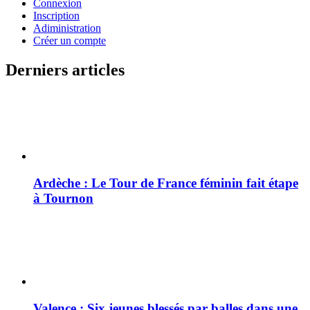
Connexion
Inscription
Adiministration
Créer un compte
Derniers articles
Ardèche : Le Tour de France féminin fait étape
à Tournon
Valence : Six jeunes blessés par balles dans une