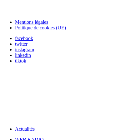
Mentions légales
Politique de cookies (UE)
facebook
twitter
instagram
linkedin
tiktok
Actualités
WEB RADIO