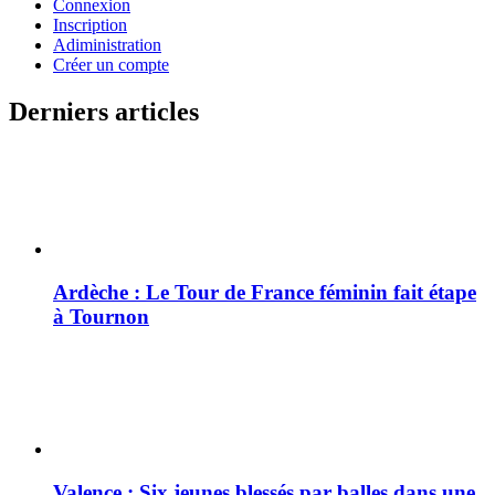
Connexion
Inscription
Adiministration
Créer un compte
Derniers articles
Ardèche : Le Tour de France féminin fait étape
à Tournon
Valence : Six jeunes blessés par balles dans une