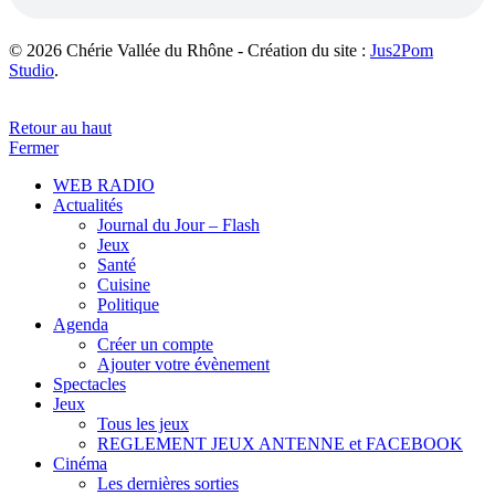
© 2026 Chérie Vallée du Rhône - Création du site :
Jus2Pom
Studio
.
Retour au haut
Fermer
WEB RADIO
Actualités
Journal du Jour – Flash
Jeux
Santé
Cuisine
Politique
Agenda
Créer un compte
Ajouter votre évènement
Spectacles
Jeux
Tous les jeux
REGLEMENT JEUX ANTENNE et FACEBOOK
Cinéma
Les dernières sorties