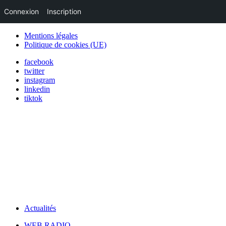
Connexion
Inscription
Mentions légales
Politique de cookies (UE)
facebook
twitter
instagram
linkedin
tiktok
Actualités
WEB RADIO