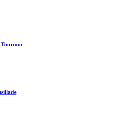
à Tournon
usillade