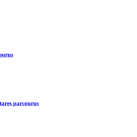
courus
ctares parcourus