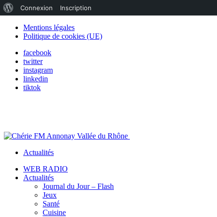
À
Connexion
Inscription
propos
Mentions légales
Politique de cookies (UE)
de
facebook
WordPress
twitter
instagram
linkedin
tiktok
Actualités
WEB RADIO
Actualités
Journal du Jour – Flash
Jeux
Santé
Cuisine