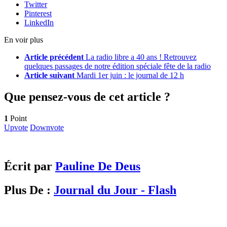
Twitter
Pinterest
LinkedIn
En voir plus
Article précédent
La radio libre a 40 ans ! Retrouvez
quelques passages de notre édition spéciale fête de la radio
Article suivant
Mardi 1er juin : le journal de 12 h
Que pensez-vous de cet article ?
1
Point
Upvote
Downvote
Écrit par
Pauline De Deus
Plus De :
Journal du Jour - Flash