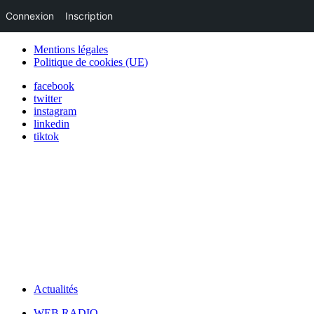
Connexion
Inscription
Mentions légales
Politique de cookies (UE)
facebook
twitter
instagram
linkedin
tiktok
Actualités
WEB RADIO