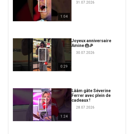
31.07.2026
1:04
Joyeux anniversaire
Amine 🎂🎉
30.07.2026
0:29
Lââm gâte Séverine
Ferrer avec plein de
cadeaux !
28.07.2026
1:24