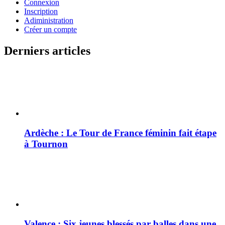
Connexion
Inscription
Adiministration
Créer un compte
Derniers articles
Ardèche : Le Tour de France féminin fait étape
à Tournon
Valence : Six jeunes blessés par balles dans une