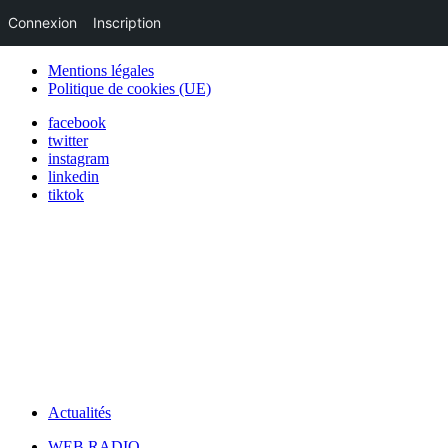
Connexion
Inscription
Mentions légales
Politique de cookies (UE)
facebook
twitter
instagram
linkedin
tiktok
Actualités
WEB RADIO