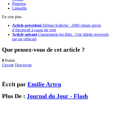
Pinterest
LinkedIn
En voir plus
Article précédent
Drôme/Ardèche : 2000 clients privés
d’électricité à cause du vent
Article suivant
Chantemerle-les-Blés : Une fillette renversée
par un véhicule
Que pensez-vous de cet article ?
0
Points
Upvote
Downvote
Écrit par
Emilie Artru
Plus De :
Journal du Jour - Flash