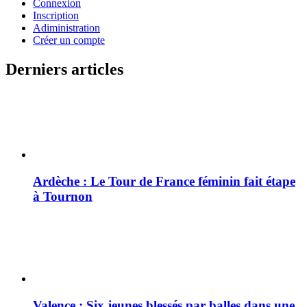
Connexion
Inscription
Adiministration
Créer un compte
Derniers articles
Ardèche : Le Tour de France féminin fait étape
à Tournon
Valence : Six jeunes blessés par balles dans une