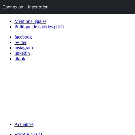
Connexion
Inscription
Mentions légales
Politique de cookies (UE)
facebook
twitter
instagram
linkedin
tiktok
Actualités
WEB RADIO