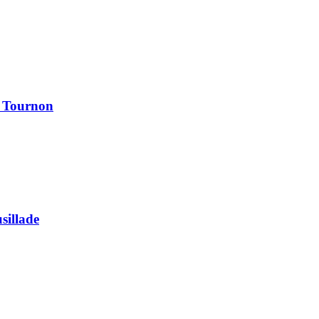
à Tournon
usillade