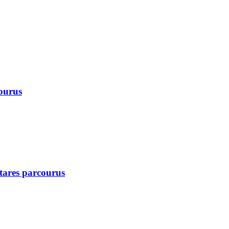
courus
ctares parcourus