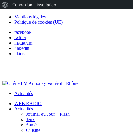
À
Connexion
Inscription
propos
Mentions légales
Politique de cookies (UE)
de
facebook
WordPress
twitter
instagram
linkedin
tiktok
Actualités
WEB RADIO
Actualités
Journal du Jour – Flash
Jeux
Santé
Cuisine