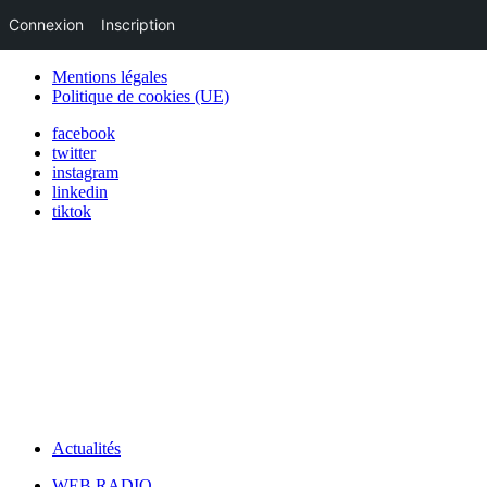
Connexion
Inscription
Mentions légales
Politique de cookies (UE)
facebook
twitter
instagram
linkedin
tiktok
Actualités
WEB RADIO