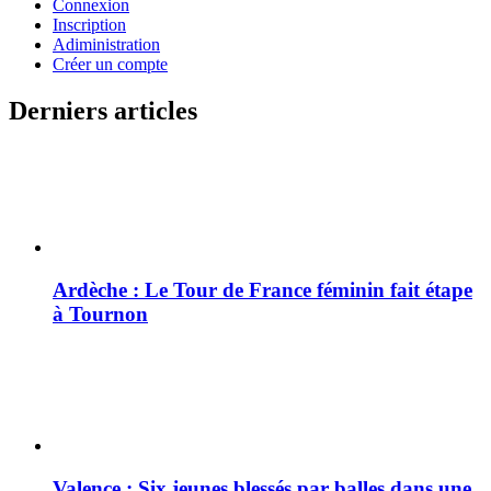
Connexion
Inscription
Adiministration
Créer un compte
Derniers articles
Ardèche : Le Tour de France féminin fait étape
à Tournon
Valence : Six jeunes blessés par balles dans une