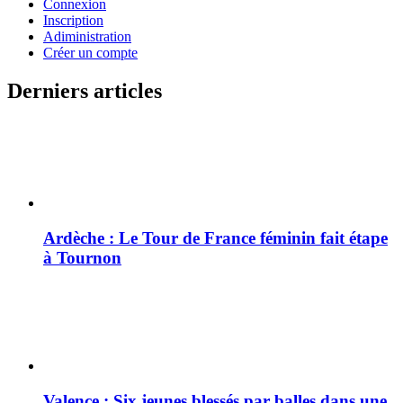
Connexion
Inscription
Adiministration
Créer un compte
Derniers articles
Ardèche : Le Tour de France féminin fait étape
à Tournon
Valence : Six jeunes blessés par balles dans une