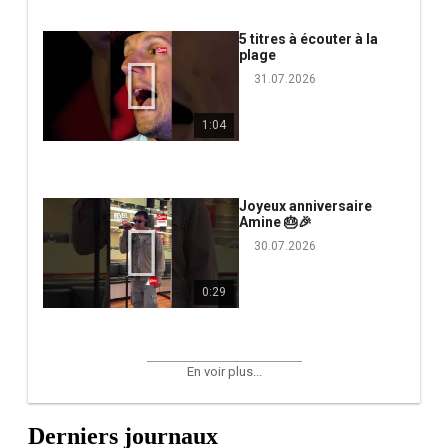
5 titres à écouter à la
plage
31.07.2026
1:04
Joyeux anniversaire
Amine 🎂🎉
30.07.2026
0:29
En voir plus...
Derniers journaux