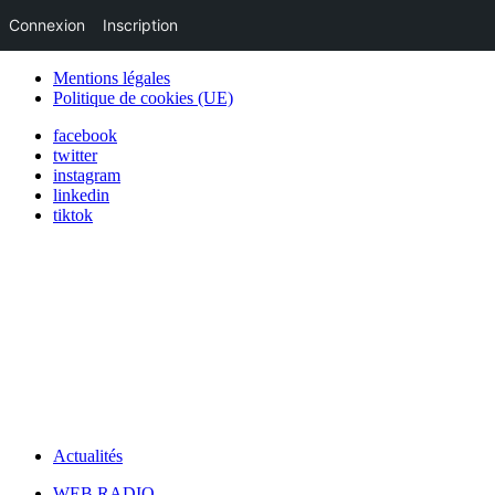
Connexion
Inscription
Mentions légales
Politique de cookies (UE)
facebook
twitter
instagram
linkedin
tiktok
Actualités
WEB RADIO