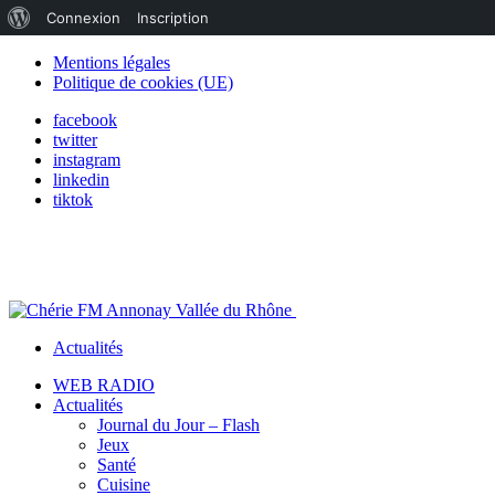
À
Connexion
Inscription
propos
Mentions légales
Politique de cookies (UE)
de
facebook
WordPress
twitter
instagram
linkedin
tiktok
Actualités
WEB RADIO
Actualités
Journal du Jour – Flash
Jeux
Santé
Cuisine