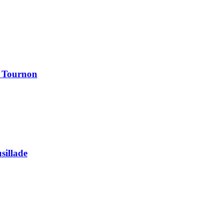
à Tournon
usillade