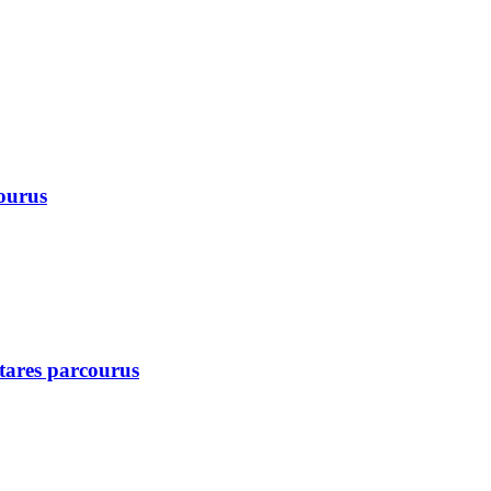
courus
ctares parcourus