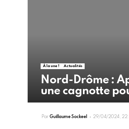
À la une !
Actualités
Nord-Drôme : Ap
une cagnotte po
Par
Guillaume Sockeel
29/04/2024, 22: