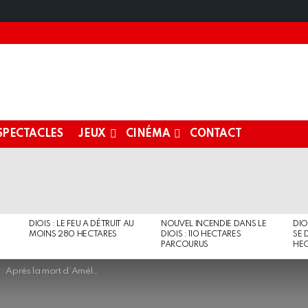
SPECTACLES
JEUX
CINÉMA
CONTACT
DIOIS : LE FEU A DÉTRUIT AU
NOUVEL INCENDIE DANS LE
DIO
MOINS 280 HECTARES
DIOIS : 110 HECTARES
SE 
PARCOURUS
HEC
 d’Amélia, une cagnotte pour son enterrement