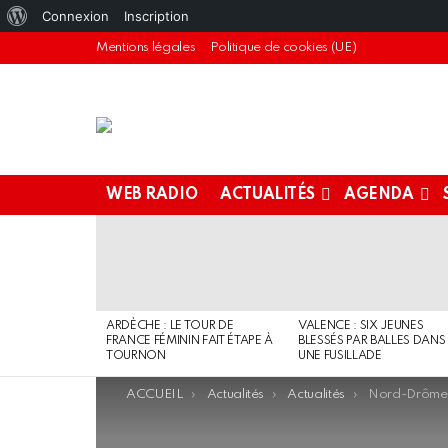
À
Connexion
Inscription
propos
Mentions légales
Politique de cookies (UE)
de
WordPress
WEB RADIO
ACTUALITÉS
AGENDA
DERNIERS
ARTICLES
ARDÈCHE : LE TOUR DE
VALENCE : SIX JEUNES
FRANCE FÉMININ FAIT ÉTAPE À
BLESSÉS PAR BALLES DANS
TOURNON
UNE FUSILLADE
You are here:
ACCUEIL
Actualités
Actualités
Nord-Drôme : Après la mort