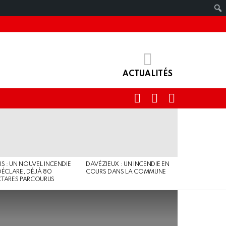
ACTUALITÉS
RECHERCHE
IDENTIFIANT
SWITCH
SKIN
IS : UN NOUVEL INCENDIE
DAVÉZIEUX : UN INCENDIE EN
DÉCLARE, DÉJÀ 80
COURS DANS LA COMMUNE
TARES PARCOURUS