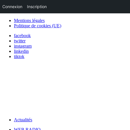
Connexion
Inscription
Mentions légales
Politique de cookies (UE)
facebook
twitter
instagram
linkedin
tiktok
Actualités
WEB RADIO