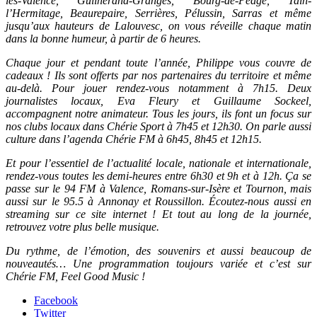
lès-Valence, Guilherand-Granges, Bourg-de-Péage, Tain-
l’Hermitage, Beaurepaire, Serrières, Pélussin, Sarras et même
jusqu’aux hauteurs de Lalouvesc, on vous réveille chaque matin
dans la bonne humeur, à partir de 6 heures.
Chaque jour et pendant toute l’année, Philippe vous couvre de
cadeaux ! Ils sont offerts par nos partenaires du territoire et même
au-delà. Pour jouer rendez-vous notamment à 7h15. Deux
journalistes locaux, Eva Fleury et Guillaume Sockeel,
accompagnent notre animateur. Tous les jours, ils font un focus sur
nos clubs locaux dans Chérie Sport à 7h45 et 12h30. On parle aussi
culture dans l’agenda Chérie FM à 6h45, 8h45 et 12h15.
Et pour l’essentiel de l’actualité locale, nationale et internationale,
rendez-vous toutes les demi-heures entre 6h30 et 9h et à 12h. Ça se
passe sur le 94 FM à Valence, Romans-sur-Isère et Tournon, mais
aussi sur le 95.5 à Annonay et Roussillon. Écoutez-nous aussi en
streaming sur ce site internet ! Et tout au long de la journée,
retrouvez votre plus belle musique.
Du rythme, de l’émotion, des souvenirs et aussi beaucoup de
nouveautés… Une programmation toujours variée et c’est sur
Chérie FM, Feel Good Music !
Facebook
Twitter