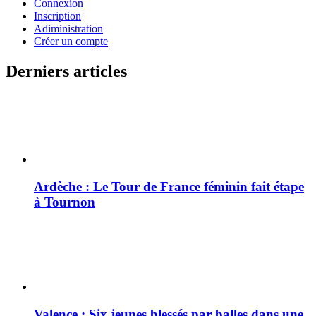
Connexion
Inscription
Adiministration
Créer un compte
Derniers articles
Ardèche : Le Tour de France féminin fait étape
à Tournon
Valence : Six jeunes blessés par balles dans une