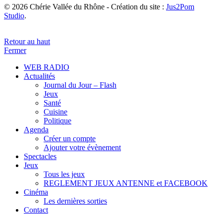
© 2026 Chérie Vallée du Rhône - Création du site :
Jus2Pom
Studio
.
Retour au haut
Fermer
WEB RADIO
Actualités
Journal du Jour – Flash
Jeux
Santé
Cuisine
Politique
Agenda
Créer un compte
Ajouter votre évènement
Spectacles
Jeux
Tous les jeux
REGLEMENT JEUX ANTENNE et FACEBOOK
Cinéma
Les dernières sorties
Contact