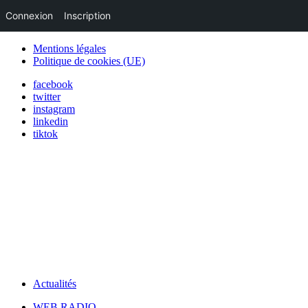
Connexion
Inscription
Mentions légales
Politique de cookies (UE)
facebook
twitter
instagram
linkedin
tiktok
Actualités
WEB RADIO