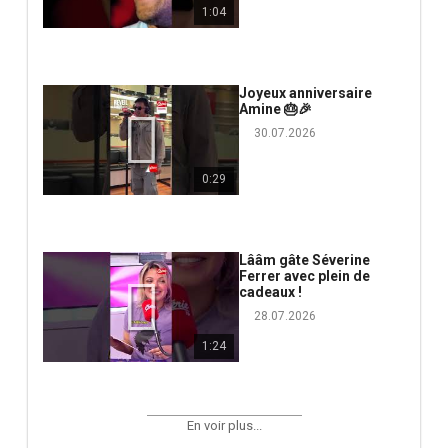
1:04
Joyeux anniversaire
Amine 🎂🎉
30.07.2026
0:29
Lââm gâte Séverine
Ferrer avec plein de
cadeaux !
28.07.2026
1:24
En voir plus...