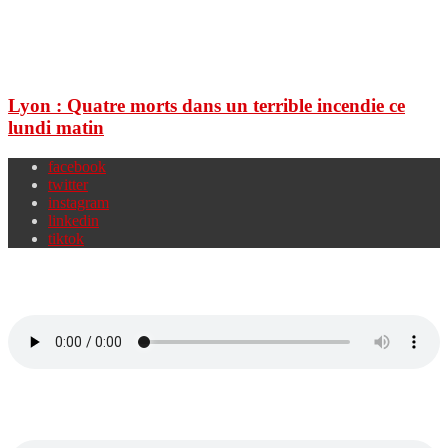
Lyon : Quatre morts dans un terrible incendie ce
lundi matin
facebook
twitter
instagram
linkedin
tiktok
Chérie FM 95.5
Chérie FM 94.0