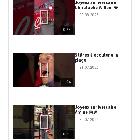
Joyeux anniversaire
Christophe Willem ❤️
03.08.2026
0:28
5 titres à écouter à la
plage
31.07.2026
1:04
Joyeux anniversaire
Amine 🎂🎉
30.07.2026
0:29