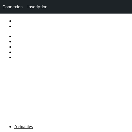
Connexion
Inscription
Mentions légales
Politique de cookies (UE)
facebook
twitter
instagram
linkedin
tiktok
Actualités