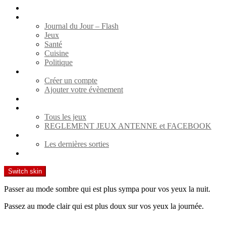
WEB RADIO
Actualités
Journal du Jour – Flash
Jeux
Santé
Cuisine
Politique
Agenda
Créer un compte
Ajouter votre évènement
Spectacles
Jeux
Tous les jeux
REGLEMENT JEUX ANTENNE et FACEBOOK
Cinéma
Les dernières sorties
Contact
Switch skin
Passer au mode sombre qui est plus sympa pour vos yeux la nuit.
Passez au mode clair qui est plus doux sur vos yeux la journée.
Recherche