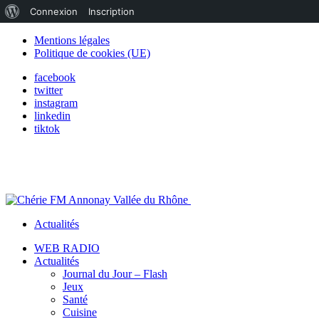
À
Connexion
Inscription
propos
Mentions légales
Politique de cookies (UE)
de
facebook
WordPress
twitter
instagram
linkedin
tiktok
Actualités
WEB RADIO
Actualités
Journal du Jour – Flash
Jeux
Santé
Cuisine