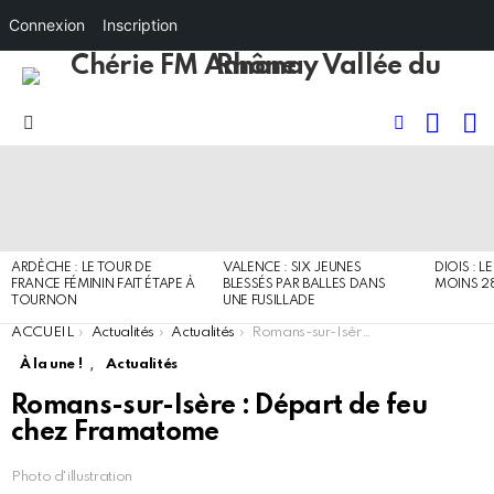
Connexion
Inscription
RECHE
I
FOLLOW
Menu
US
DERNIERS
ARTICLES
ARDÈCHE : LE TOUR DE
VALENCE : SIX JEUNES
DIOIS : L
FRANCE FÉMININ FAIT ÉTAPE À
BLESSÉS PAR BALLES DANS
MOINS 2
TOURNON
UNE FUSILLADE
You are here:
ACCUEIL
Actualités
Actualités
Romans-sur-Isère : Départ de feu chez Framatome
,
À la une !
Actualités
Romans-sur-Isère : Départ de feu
chez Framatome
Photo d'illustration