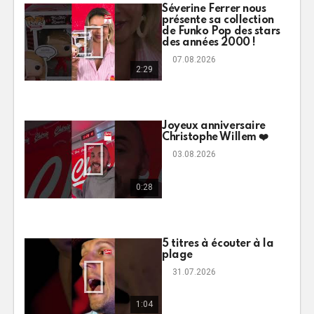
Séverine Ferrer nous
présente sa collection
de Funko Pop des stars
des années 2000 !
07.08.2026
2:29
Joyeux anniversaire
Christophe Willem ❤️
03.08.2026
0:28
5 titres à écouter à la
plage
31.07.2026
1:04