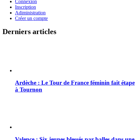
Connexion
Inscription
Adiministration
Créer un compte
Derniers articles
Ardèche : Le Tour de France féminin fait étape
à Tournon
Valence : Six jeunes blessés par balles dans une