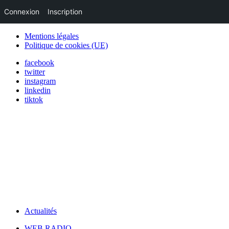
Connexion
Inscription
Mentions légales
Politique de cookies (UE)
facebook
twitter
instagram
linkedin
tiktok
Actualités
WEB RADIO