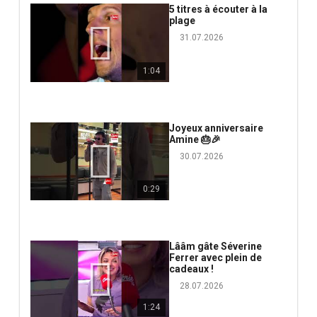
5 titres à écouter à la
plage
31.07.2026
1:04
Joyeux anniversaire
Amine 🎂🎉
30.07.2026
0:29
Lââm gâte Séverine
Ferrer avec plein de
cadeaux !
28.07.2026
1:24