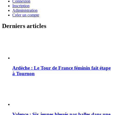
Connexion
Inscription
Adiministration
Créer un compte
Derniers articles
Ardèche : Le Tour de France féminin fait étape
à Tournon
Valence : Six jeunes blessés par balles dans une