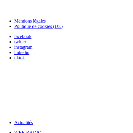
Mentions légales
Politique de cookies (UE)
facebook
twitter
instagram
linkedin
tiktok
Actualités
WEB RADIO