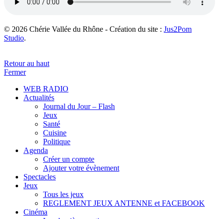
© 2026 Chérie Vallée du Rhône - Création du site :
Jus2Pom
Studio
.
Retour au haut
Fermer
WEB RADIO
Actualités
Journal du Jour – Flash
Jeux
Santé
Cuisine
Politique
Agenda
Créer un compte
Ajouter votre évènement
Spectacles
Jeux
Tous les jeux
REGLEMENT JEUX ANTENNE et FACEBOOK
Cinéma