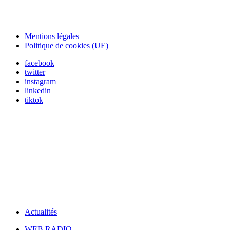
Mentions légales
Politique de cookies (UE)
facebook
twitter
instagram
linkedin
tiktok
Actualités
WEB RADIO