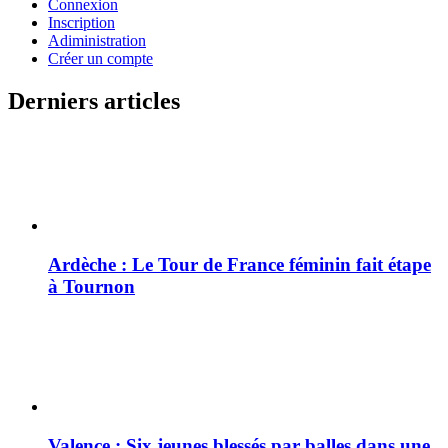
Connexion
Inscription
Adiministration
Créer un compte
Derniers articles
Ardèche : Le Tour de France féminin fait étape
à Tournon
Valence : Six jeunes blessés par balles dans une