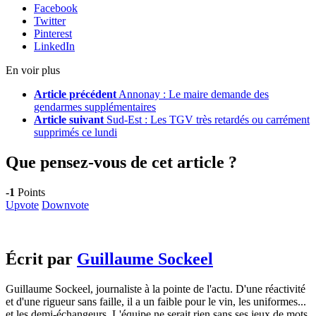
Facebook
Twitter
Pinterest
LinkedIn
En voir plus
Article précédent
Annonay : Le maire demande des
gendarmes supplémentaires
Article suivant
Sud-Est : Les TGV très retardés ou carrément
supprimés ce lundi
Que pensez-vous de cet article ?
-1
Points
Upvote
Downvote
Écrit par
Guillaume Sockeel
Guillaume Sockeel, journaliste à la pointe de l'actu. D'une réactivité
et d'une rigueur sans faille, il a un faible pour le vin, les uniformes...
et les demi-échangeurs. L'équipe ne serait rien sans ses jeux de mots