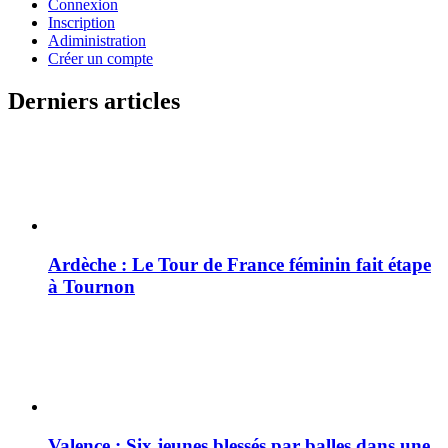
Connexion
Inscription
Adiministration
Créer un compte
Derniers articles
Ardèche : Le Tour de France féminin fait étape
à Tournon
Valence : Six jeunes blessés par balles dans une