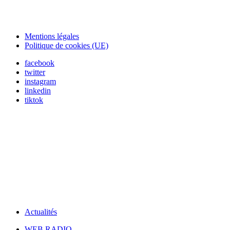
Mentions légales
Politique de cookies (UE)
facebook
twitter
instagram
linkedin
tiktok
Actualités
WEB RADIO