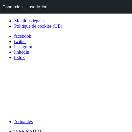
Connexion
Inscription
Mentions légales
Politique de cookies (UE)
facebook
twitter
instagram
linkedin
tiktok
Actualités
WEB RADIO