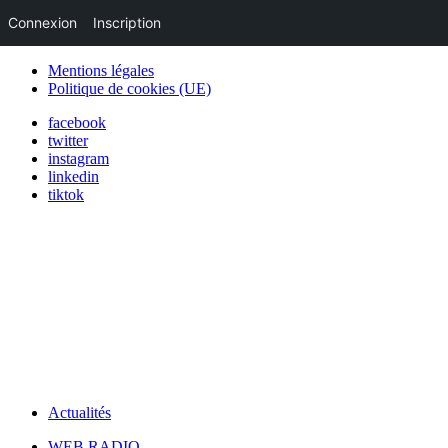
Connexion
Inscription
Mentions légales
Politique de cookies (UE)
facebook
twitter
instagram
linkedin
tiktok
Actualités
WEB RADIO