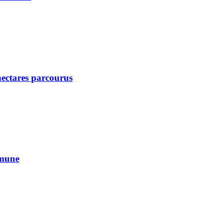
 hectares parcourus
mmune