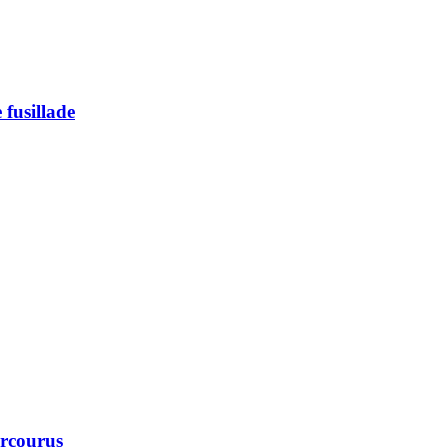
 fusillade
arcourus