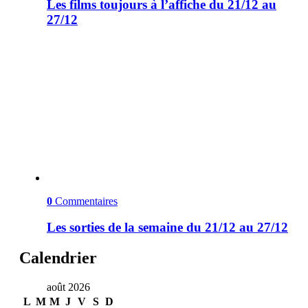
Les films toujours à l’affiche du 21/12 au
27/12
0
Commentaires
Les sorties de la semaine du 21/12 au 27/12
Calendrier
août 2026
L
M
M
J
V
S
D