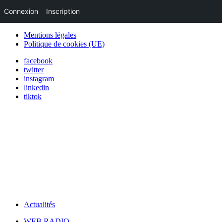
Connexion
Inscription
Mentions légales
Politique de cookies (UE)
facebook
twitter
instagram
linkedin
tiktok
Actualités
WEB RADIO