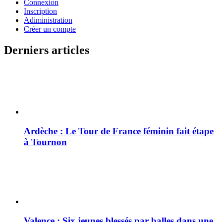
Connexion
Inscription
Adiministration
Créer un compte
Derniers articles
Ardèche : Le Tour de France féminin fait étape
à Tournon
Valence : Six jeunes blessés par balles dans une