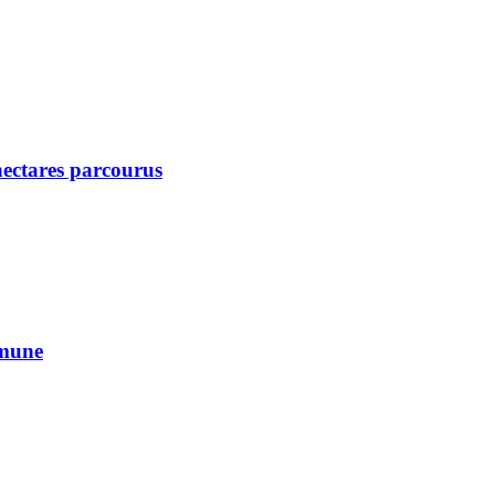
 hectares parcourus
mmune