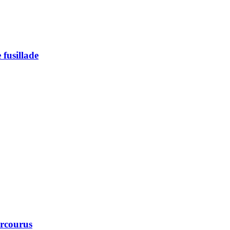
 fusillade
arcourus