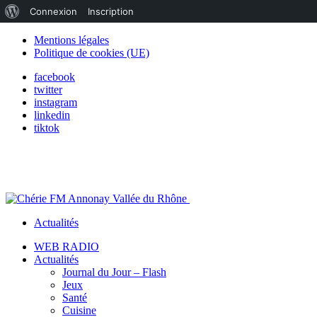
À
Connexion
Inscription
propos
Mentions légales
Politique de cookies (UE)
de
facebook
WordPress
twitter
instagram
linkedin
tiktok
Actualités
WEB RADIO
Actualités
Journal du Jour – Flash
Jeux
Santé
Cuisine