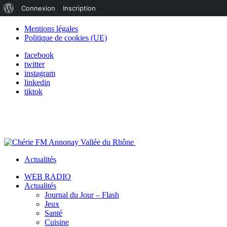
À
Connexion
Inscription
propos
Mentions légales
Politique de cookies (UE)
de
facebook
WordPress
twitter
instagram
linkedin
tiktok
Actualités
WEB RADIO
Actualités
Journal du Jour – Flash
Jeux
Santé
Cuisine