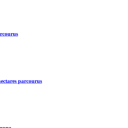
arcourus
 hectares parcourus
mmune