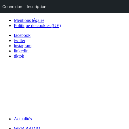
Connexion
Inscription
Mentions légales
Politique de cookies (UE)
facebook
twitter
instagram
linkedin
tiktok
Actualités
WEB RADIO