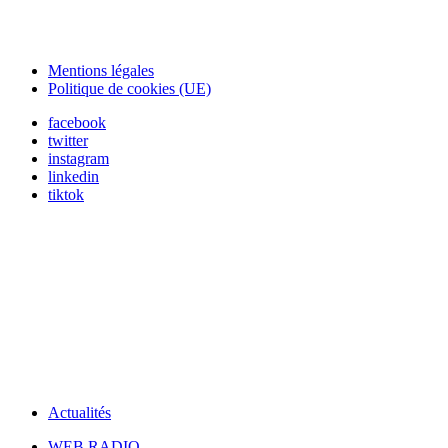
Mentions légales
Politique de cookies (UE)
facebook
twitter
instagram
linkedin
tiktok
Actualités
WEB RADIO