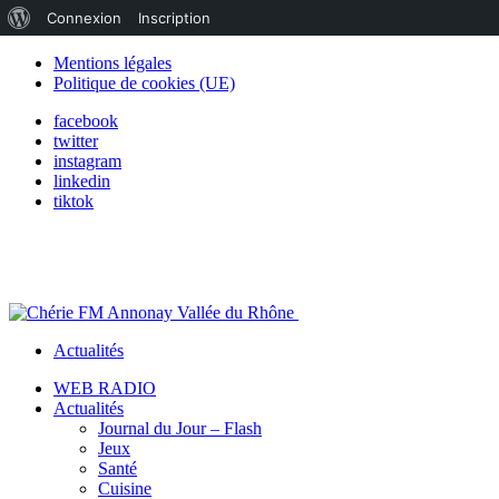
À
Connexion
Inscription
propos
Mentions légales
Politique de cookies (UE)
de
facebook
WordPress
twitter
instagram
linkedin
tiktok
Actualités
WEB RADIO
Actualités
Journal du Jour – Flash
Jeux
Santé
Cuisine