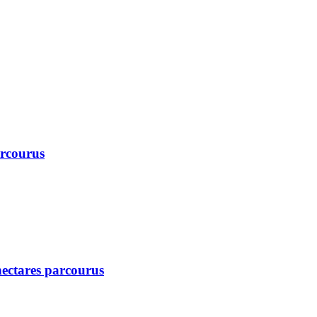
arcourus
 hectares parcourus