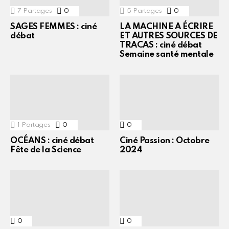
7
Partages
0
Commentaires
5
Partages
0
Commentaires
SAGES FEMMES : ciné
LA MACHINE A ÉCRIRE
débat
ET AUTRES SOURCES DE
TRACAS : ciné débat
Semaine santé mentale
1
Partages
0
Commentaires
0
Commentaires
OCÉANS : ciné débat
Ciné Passion : Octobre
Fête de la Science
2024
0
Commentaires
0
Commentaires