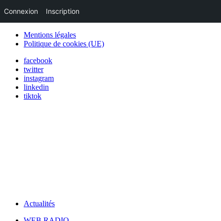
Connexion
Inscription
Mentions légales
Politique de cookies (UE)
facebook
twitter
instagram
linkedin
tiktok
Actualités
WEB RADIO