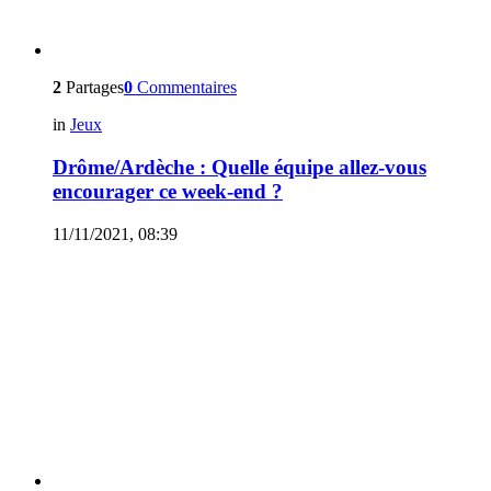
2
Partages
0
Commentaires
in
Jeux
Drôme/Ardèche : Quelle équipe allez-vous
encourager ce week-end ?
11/11/2021, 08:39