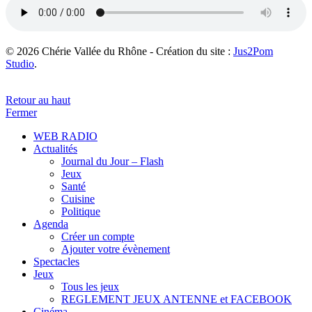
© 2026 Chérie Vallée du Rhône - Création du site :
Jus2Pom
Studio
.
Retour au haut
Fermer
WEB RADIO
Actualités
Journal du Jour – Flash
Jeux
Santé
Cuisine
Politique
Agenda
Créer un compte
Ajouter votre évènement
Spectacles
Jeux
Tous les jeux
REGLEMENT JEUX ANTENNE et FACEBOOK
Cinéma