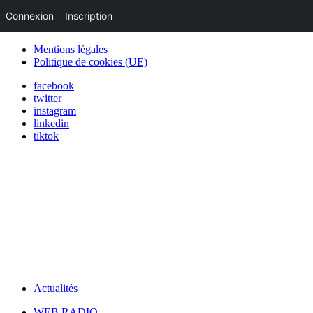
Connexion
Inscription
Mentions légales
Politique de cookies (UE)
facebook
twitter
instagram
linkedin
tiktok
Actualités
WEB RADIO