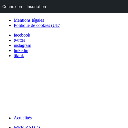
Connexion
Inscription
Mentions légales
Politique de cookies (UE)
facebook
twitter
instagram
linkedin
tiktok
Actualités
WEB RADIO