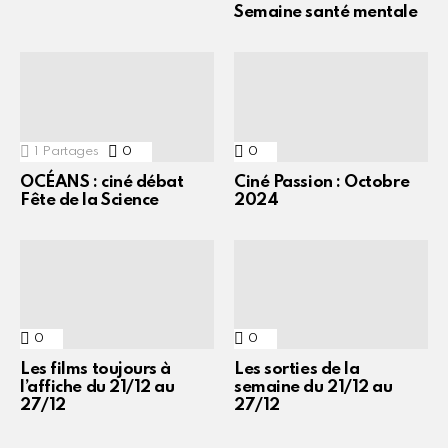
Semaine santé mentale
1
Partages
0
Commentaires
0
Commentaires
OCÉANS : ciné débat
Ciné Passion : Octobre
Fête de la Science
2024
0
Commentaires
0
Commentaires
Les films toujours à
Les sorties de la
l’affiche du 21/12 au
semaine du 21/12 au
27/12
27/12