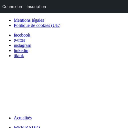
Connexion
Inscription
Mentions légales
Politique de cookies (UE)
facebook
twitter
instagram
linkedin
tiktok
Actualités
WEB RADIO