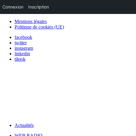
Connexion
Inscription
Mentions légales
Politique de cookies (UE)
facebook
twitter
instagram
linkedin
tiktok
Actualités
WEB RADIO