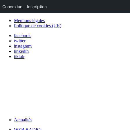
Connexion
Inscription
Mentions légales
Politique de cookies (UE)
facebook
twitter
instagram
linkedin
tiktok
Actualités
WEB RADIO