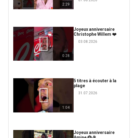
2:29
Joyeux anniversaire
Christophe Willem ❤️
03.08.2026
0:28
5 titres à écouter à la
plage
31.07.2026
1:04
Joyeux anniversaire
Amine 🎂🎉